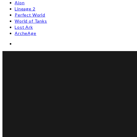
Aion
Lineage 2
Perfect World
World of Tanks
Lost Ark
ArcheAge