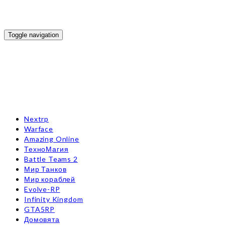
Toggle navigation
Nextrp
Warface
Amazing Online
ТехноМагия
Battle Teams 2
Мир Танков
Мир кораблей
Evolve-RP
Infinity Kingdom
GTA5RP
Домовята