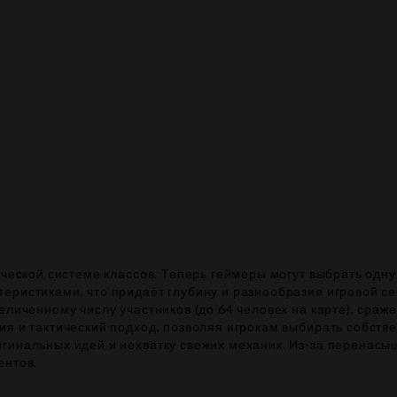
ической системе классов. Теперь геймеры могут выбрать одну
теристиками, что придаёт глубину и разнообразие игровой 
величенному числу участников (до 64 человек на карте), сра
ия и тактический подход, позволяя игрокам выбирать собст
гинальных идей и нехватку свежих механик. Из-за перенасыщ
ентов.