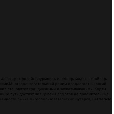
 из четырёх ролей: штурмовик, инженер, медик и снайпер.
сессии.Многопользовательский режим предлагает широкий
жения становятся грандиозными и захватывающими. Карты
венные пути достижения целей.Несмотря на положительные
енности рынка многопользовательских шутеров, Battlefield