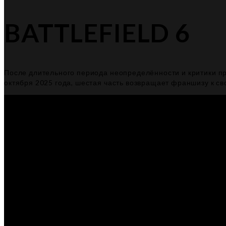
BATTLEFIELD 6
После длительного периода неопределённости и критики пр
октября 2025 года, шестая часть возвращает франшизу к с