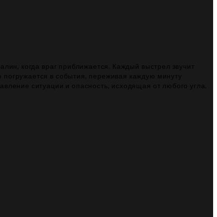
алин, когда враг приближается. Каждый выстрел звучит
 погружается в события, переживая каждую минуту
авление ситуации и опасность, исходящая от любого угла.