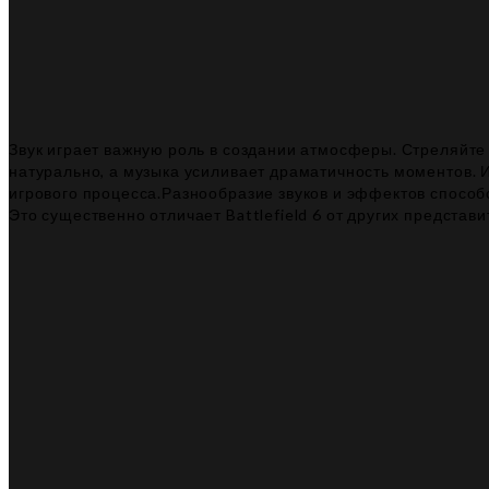
Звук играет важную роль в создании атмосферы. Стреляйте 
натурально, а музыка усиливает драматичность моментов. 
игрового процесса.Разнообразие звуков и эффектов способ
Это существенно отличает Battlefield 6 от других представ