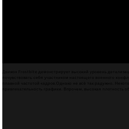
Движок Frostbite демонстрирует высокий уровень детализа
почувствовать себя участником настоящего военного конф
плавной частотой кадров.Однако не всё так радужно. Некот
привлекательность графики. Впрочем, высокая плотность о