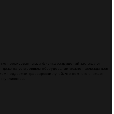
чётко прорисованным, а физика разрушений заставляет
я: даже на устаревшем оборудовании можно наслаждаться
ием поддержки трассировки лучей, что немного снижает
визуализации.