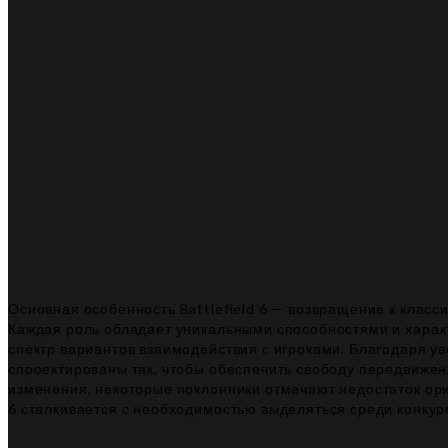
Основная особенность Battlefield 6 — возвращение к класс
Каждая роль обладает уникальными способностями и харак
спектр вариантов взаимодействия с игроками. Благодаря у
спроектированы так, чтобы обеспечить свободу передвижен
изменения, некоторые поклонники отмечают недостаток ори
6 сталкивается с необходимостью выделяться среди конкур