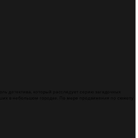
роль детектива, который расследует серию загадочных
едших в небольшом городке. По мере продвижения по сюжету