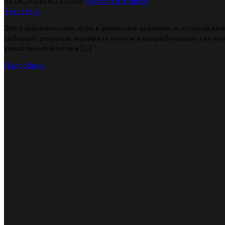
02.04.2025
16.12.2025
maksimscharapow
Zero Hour
Это стратегическая игра в реальном времени, в которой вам
собирать ресурсы, нанимать юниты и разрабатывать тактику
уникальные юниты и […]
Подробнее