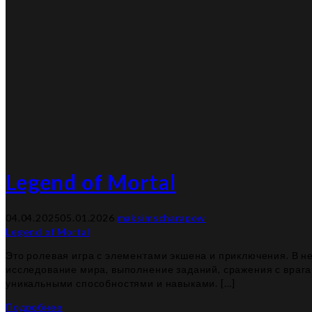
Legend of Mortal
04.04.2025
05.01.2026
maksimscharapow
Legend of Mortal
Это ролевая игра с элементами экшена и приключения. В ней
исследование мира, выполнение заданий, сражения с врага
уникальными способностями и навыками. […]
Подробнее