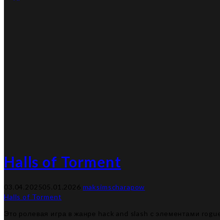
Halls of Torment
03.04.2025
05.01.2026
maksimscharapow
Halls of Torment
Это ролевая игра в жанре hack and slash с элементами rogu