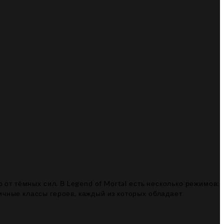
 от тёмных сил. В Legend of Mortal есть несколько режимов:
ичные классы героев, каждый из которых обладает