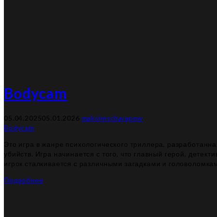
Bodycam
05.04.2025
05.01.2026
maksimscharapow
Bodycam
Это игра в жанре психологического триллера, разработанна
убийств. Игра начинается с того, что главный герой, дете
игрок сталкивается с различными загадками и головоломка
Подробнее