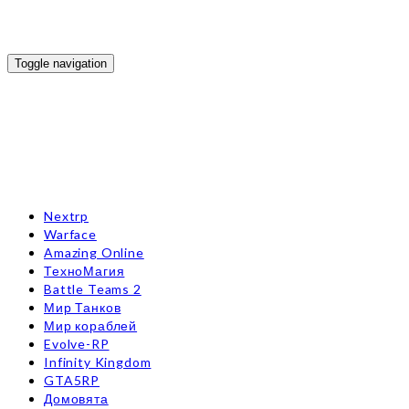
Toggle navigation
Nextrp
Warface
Amazing Online
ТехноМагия
Battle Teams 2
Мир Танков
Мир кораблей
Evolve-RP
Infinity Kingdom
GTA5RP
Домовята