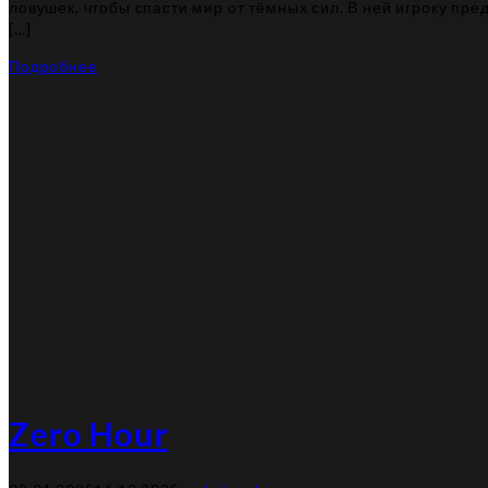
ловушек, чтобы спасти мир от тёмных сил. В ней игроку пр
[…]
Подробнее
Zero Hour