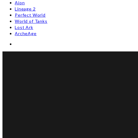
Aion
Lineage 2
Perfect World
World of Tanks
Lost Ark
ArcheAge