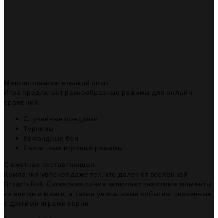
Многопользовательский опыт
Игра предлагает разнообразные режимы для онлайн-
сражений:
Случайные поединки
Турниры
Командные бои
Различные игровые режимы
Сюжетная составляющая
Кампания увлечет даже тех, кто далек от вселенной
Dragon Ball. Сюжетная линия включает знакомые моменты
из аниме и манги, а также уникальные события, связанные
с другими играми серии.