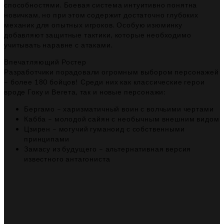
способностями. Боевая система интуитивно понятна
новичкам, но при этом содержит достаточно глубоких
механик для опытных игроков. Особую изюминку
добавляют защитные тактики, которые необходимо
учитывать наравне с атаками.
Впечатляющий Ростер
Разработчики порадовали огромным выбором персонажей
– более 180 бойцов! Среди них как классические герои
вроде Гоку и Вегета, так и новые персонажи:
Бергамо – харизматичный воин с волчьими чертами
Кабба – молодой сайян с необычным внешним видом
Цзирен – могучий гуманоид с собственными
принципами
Замасу из будущего – альтернативная версия
известного антагониста