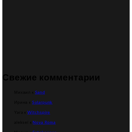
Свежие комментарии
Михаил
к
Sand
Ирина
к
Solarpunk
Yara
к
Witchspire
aleksei
к
Nova Roma