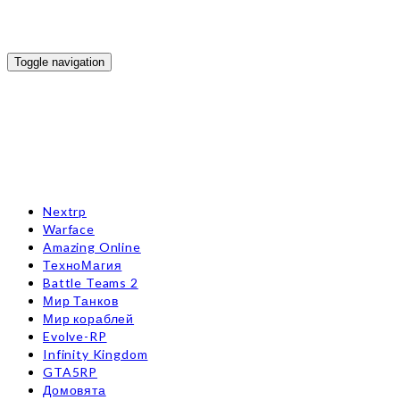
Toggle navigation
Nextrp
Warface
Amazing Online
ТехноМагия
Battle Teams 2
Мир Танков
Мир кораблей
Evolve-RP
Infinity Kingdom
GTA5RP
Домовята