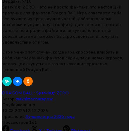
Вердикт: 9/10
Sparking! ZERO – это не просто файтинг, это настоящий
праздник для фанатов Dragon Ball. Игра сочетает в себе
все лучшее из предыдущих частей, добавляя новые
механики и улучшенную графику. Даже если вы никогда
раньше не играли в файтинги, интуитивно понятная
боевая система поможет быстро освоиться и получить
удовольствие от игры.
Это именно тот случай, когда игра способна влюбить в
себя как преданных фанатов серии, так и новых игроков,
желающих окунуться в захватывающие сражения
вселенной Dragon Ball.
DRAGON BALL: Sparking! ZERO
Автор
maksimscharapow
Опубликованно
13.03.2025
12.12.2025
пришло из
Лучшие игры 2025 года
Просмотров 161
Facebook
X / Twitter
Pinterest