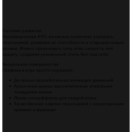
Система развития
Инновационная RPG-механика позволяет улучшать
персонажей, развивая их способности и открывая новые
уровни. Можно прокачивать силу атак, скорость или
защиту, создавая уникальный стиль боя под себя.
Визуальное совершенство
Графика в игре просто поражает:
Детально проработанная анимация движений
Красочные арены, вдохновленные знаковыми
локациями аниме
Яркие спецэффекты для каждой атаки
Качественная озвучка персонажей с характерными
криками и фразами