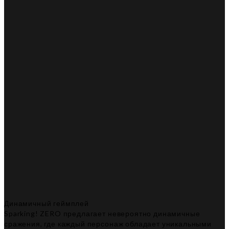
Динамичный геймплей
Sparking! ZERO предлагает невероятно динамичные
сражения, где каждый персонаж обладает уникальными