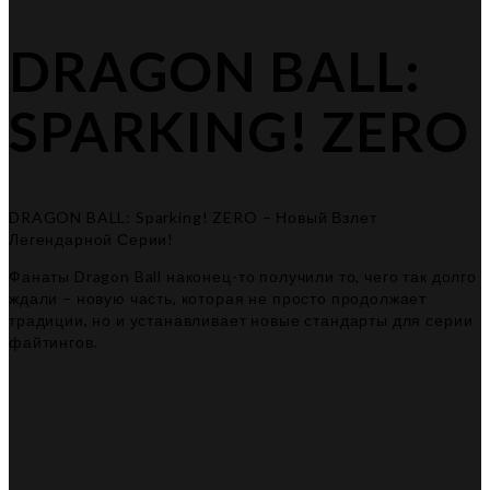
DRAGON BALL:
SPARKING! ZERO
DRAGON BALL: Sparking! ZERO – Новый Взлет
Легендарной Серии!
Фанаты Dragon Ball наконец-то получили то, чего так долго
ждали – новую часть, которая не просто продолжает
традиции, но и устанавливает новые стандарты для серии
файтингов.