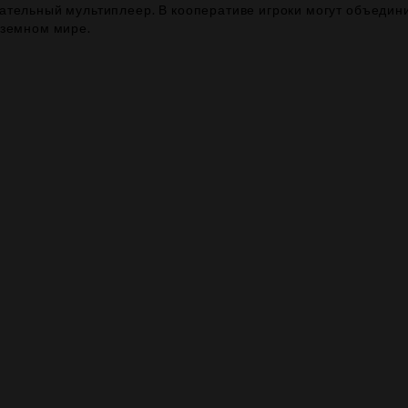
вательный мультиплеер. В кооперативе игроки могут объедин
дземном мире.