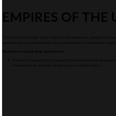
EMPIRES OF TH
Это стратегическая игра в реальном времени, разработанна
выживание и расширение своих империй в подземном мире
Увлекательный мир муравьев
:
Игроки погружаются в микроскопический мир муравьев
показывая их борьбу за ресурсы и территории.