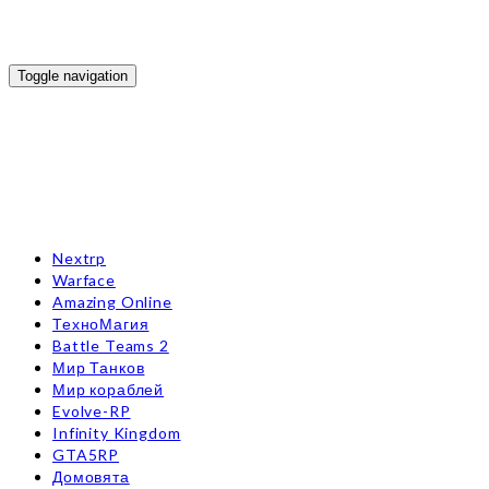
Toggle navigation
Nextrp
Warface
Amazing Online
ТехноМагия
Battle Teams 2
Мир Танков
Мир кораблей
Evolve-RP
Infinity Kingdom
GTA5RP
Домовята