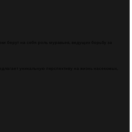
оки берут на себя роль муравьев, ведущих борьбу за
едлагает уникальную перспективу на жизнь насекомых,