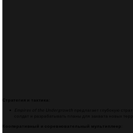
Стратегия и тактика
:
Empires of the Undergrowth
предлагает глубокую страт
солдат и разрабатывать планы для захвата новых тер
Кооперативный и соревновательный мультиплеер
: