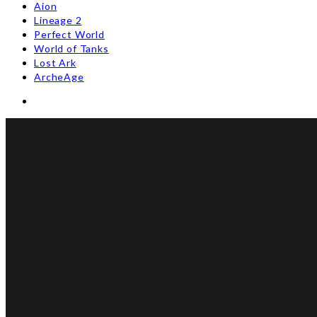
Aion
Lineage 2
Perfect World
World of Tanks
Lost Ark
ArcheAge