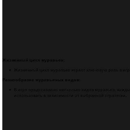
Жизненный цикл муравьев
:
Жизненный цикл муравьев играет ключевую роль в игре
Разнообразие муравьиных видов
:
В игре представлено несколько видов муравьев, кажд
использовать в зависимости от выбранной стратегии.