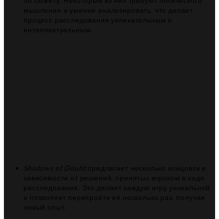
по сюжету. Некоторые из них требуют логического
мышления и умения анализировать, что делает
процесс расследования увлекательным и
интеллектуальным.
Shadows of Doubt
предлагает несколько концовок в
зависимости от решений, принятых игроком в ходе
расследования. Это делает каждую игру уникальной
и позволяет перепройти её несколько раз, получая
новый опыт.