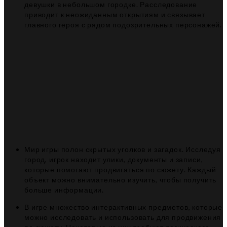
девушки в небольшом городке. Расследование
приводит к неожиданным открытиям и связывает
главного героя с рядом подозрительных персонажей.
Мир игры полон скрытых уголков и загадок. Исследуя
город, игрок находит улики, документы и записи,
которые помогают продвигаться по сюжету. Каждый
объект можно внимательно изучить, чтобы получить
больше информации.
В игре множество интерактивных предметов, которые
можно исследовать и использовать для продвижения