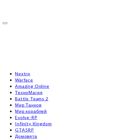
Toggle
navigation
Nextrp
Warface
Amazing Online
ТехноМагия
Battle Teams 2
Мир Танков
Мир кораблей
Evolve-RP
Infinity Kingdom
GTA5RP
Домовята