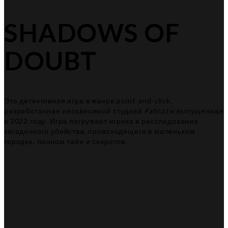
SHADOWS OF
DOUBT
Это детективная игра в жанре point-and-click,
разработанная независимой студией
Fabraz
и выпущенная
в 2022 году. Игра погружает игрока в расследование
загадочного убийства, происходящего в маленьком
городке, полном тайн и секретов.