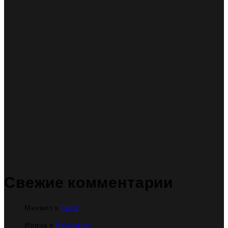
Свежие комментарии
Михаил
к
Sand
Ирина
к
Solarpunk