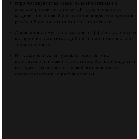
Игра порадует глаз красочными пейзажами и
атмосферными локациями. Детализированные
модели персонажей и окружение создают ощущение
реальной жизни в этом маленьком городке.
Атмосферная музыка и звуковые эффекты усиливают
погружение в мир игры, добавляя напряженности и
таинственности.
Интерфейс игры интуитивно понятен и не
перегружен лишними элементами. Все необходимые
инструменты всегда под рукой, что позволяет
сосредоточиться на расследовании.