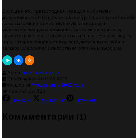
Вообщем это превосходная игра для любителей
детективов и point-and-click адвенчур. Она сочетает в себе
захватывающий сюжет, глубокую атмосферу и
увлекательное расследование, требующее от игрока
внимательности и логического мышления. Если вы ищете
игру, которая предложит вам погрузиться в мир тайн и
загадок,
Shadows of Doubt
станет отличным выбором.
Автор
maksimscharapow
05.01.2026
Опубликованно
05.05.2025
пришло из
Лучшие игры 2025 года
Просмотров 126
Facebook
X / Twitter
Pinterest
Коммментарии
(1)