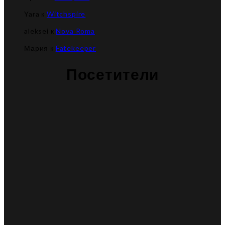
Yara
к
Witchspire
aleksei
к
Nova Roma
Мария
к
Fatekeeper
Посетители