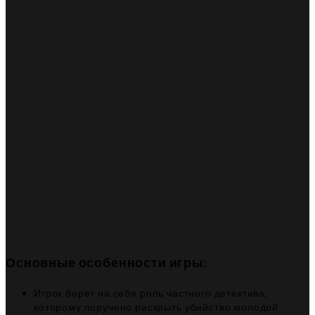
Основные особенности игры:
Игрок берет на себя роль частного детектива,
которому поручено раскрыть убийство молодой