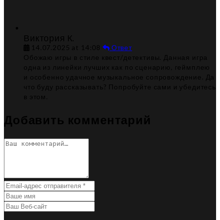
Виктория К.
14.07.2025 at 14:08
Ответ
Обожаю игры в стиле квест/детективы. Данная игра
одна из линейки лучших как по сценарию, геймплею
и особенно удачное музыкальное сопровождение. Да
что буду рассказывать? Попробуйте сами и убедитесь
в этом.
Добавить комментарий