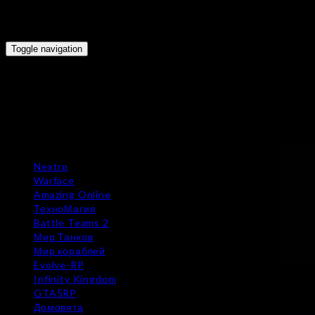
Toggle navigation
Nextrp
Warface
Amazing Online
ТехноМагия
Battle Teams 2
Мир Танков
Мир кораблей
Evolve-RP
Infinity Kingdom
GTA5RP
Домовята