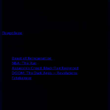
это не просто игра, а настоящий симулятор фэнтезийного
мира, где каждое ваше действие имеет значение. Что
нового? Боевая система На первый взгляд механика может
показаться простой, но это обманчивое впечатление.
Разнообразие классов поражает воображение: […]
Подробнее
Свежие записи
Beast of Reincarnation
NBA: The Run
Assassin’s Creed: Black Flag Resynced
DOOM: The Dark Ages — Revelations
Fatekeeper
Самые ожидаемые игры 2026 года!