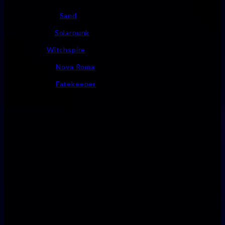
Михаил
к
Sand
Ирина
к
Solarpunk
Yara
к
Witchspire
aleksei
к
Nova Roma
Мария
к
Fatekeeper
Посетители