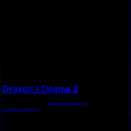
Dragon’s Dogma 2
12.03.2025
16.12.2025
maksimscharapow
Dragon's Dogma 2
Capcom представляет долгожданное продолжение
культовой action/RPG, которая обещает перевернуть наше
представление о жанре с ног на голову. Dragon’s Dogma 2 –