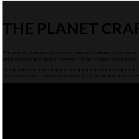
THE PLANET CRA
Это захватывающая инди-игра в жанре выживания и симуля
непригодную для жизни планету, чтобы создать устойчивую
Основной целью в ней является превращение бесплодной пл
Она начинается в суровых условиях, где каждый шаг на пов