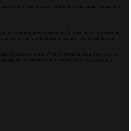
 новой планеты, а также добавляет динамики в моменты
ы.
в и постоянной угрозы смерти. Однако по мере освоения
тратегическое планирование играют ключевую роль в
реобразования мира. Игра сочетает в себе сложные, но
 космической тематикой и любит игры о выживании и