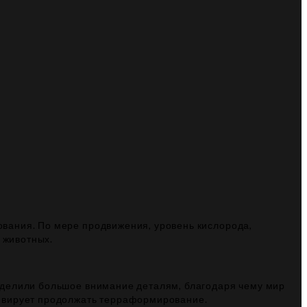
вания. По мере продвижения, уровень кислорода,
 животных.
уделили большое внимание деталям, благодаря чему мир
тивирует продолжать терраформирование.