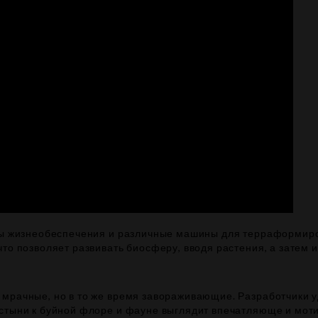
емы жизнеобеспечения и различные машины для терраформиро
то позволяет развивать биосферу, вводя растения, а затем и
 мрачные, но в то же время завораживающие. Разработчики 
устыни к буйной флоре и фауне выглядит впечатляюще и мо