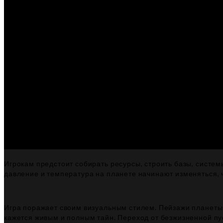
Игрокам предстоит собирать ресурсы, строить базы, сист
давление и температура на планете начинают изменяться, ч
Игра поражает своим визуальным стилем. Пейзажи планеты
кажется живым и полным тайн. Переход от безжизненной п