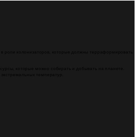
я в роли колонизаторов, которые должны терраформировать
сурсы, которые можно собирать и добывать на планете.
и экстремальных температур.