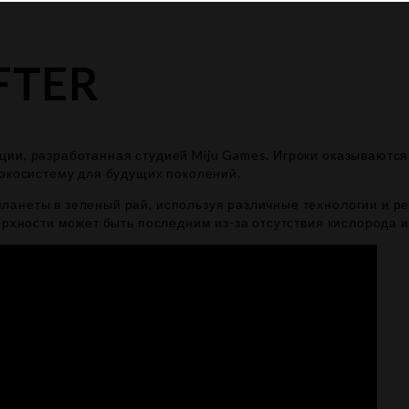
FTER
ции, разработанная студией Miju Games. Игроки оказываютс
 экосистему для будущих поколений.
анеты в зеленый рай, используя различные технологии и ре
ерхности может быть последним из-за отсутствия кислорода 