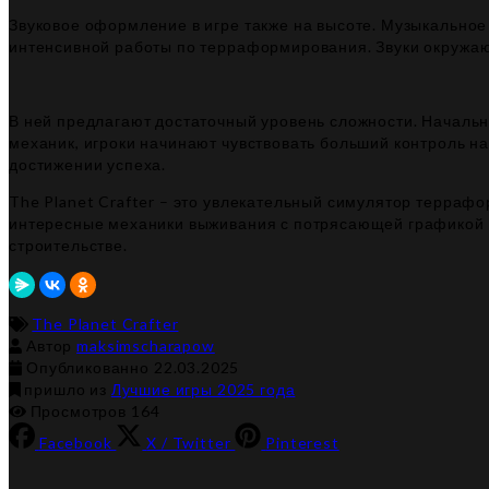
Звуковое оформление в игре также на высоте. Музыкальное
интенсивной работы по терраформирования. Звуки окружа
В ней предлагают достаточный уровень сложности. Начальн
механик, игроки начинают чувствовать больший контроль 
достижении успеха.
The Planet Crafter – это увлекательный симулятор терраф
интересные механики выживания с потрясающей графикой и 
строительстве.
The Planet Crafter
Автор
maksimscharapow
16.12.2025
Опубликованно
22.03.2025
пришло из
Лучшие игры 2025 года
Просмотров 164
Facebook
X / Twitter
Pinterest