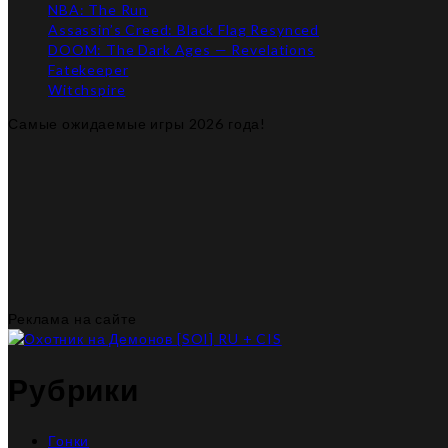
NBA: The Run
Assassin’s Creed: Black Flag Resynced
DOOM: The Dark Ages — Revelations
Fatekeeper
Witchspire
Самые ожидаемые игры 2026 года!
Реклама на сайте
Рубрики
Гонки