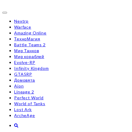
Toggle
navigation
Nextrp
Warface
Amazing Online
ТехноМагия
Battle Teams 2
Мир Танков
Мир кораблей
Evolve-RP
Infinity Kingdom
GTA5RP
Домовята
Aion
Lineage 2
Perfect World
World of Tanks
Lost Ark
ArcheAge