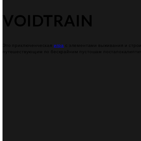
VOIDTRAIN
Это приключенческая
игра
с элементами выживания и строит
путешествующим по бескрайним пустошам постапокалиптиче