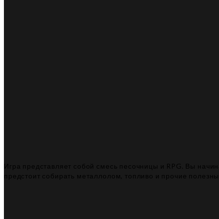
Игра представляет собой смесь песочницы и RPG. Вы начи
предстоит собирать металлолом, топливо и прочие полезн