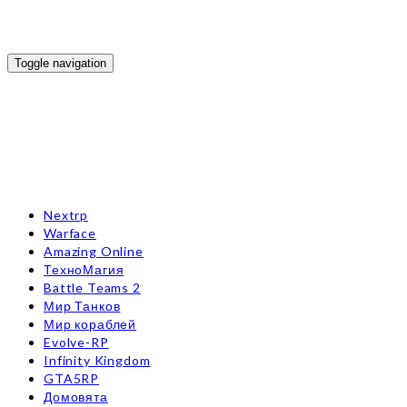
Toggle navigation
Nextrp
Warface
Amazing Online
ТехноМагия
Battle Teams 2
Мир Танков
Мир кораблей
Evolve-RP
Infinity Kingdom
GTA5RP
Домовята