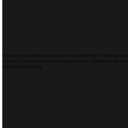
Несмотря на кажущуюся простоту управления, Voidtrain пр
освоиться с механиками сбора ресурсов, строительства и б
игровому процессу.