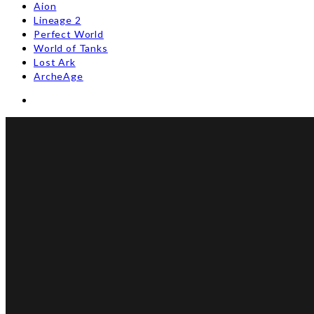
Aion
Lineage 2
Perfect World
World of Tanks
Lost Ark
ArcheAge