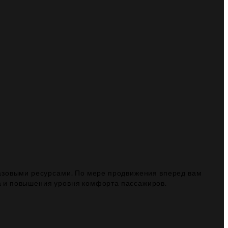
базовыми ресурсами. По мере продвижения вперед вам
а и повышения уровня комфорта пассажиров.