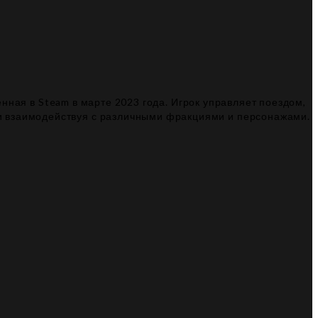
нная в Steam в марте 2023 года. Игрок управляет поездом,
и взаимодействуя с различными фракциями и персонажами.