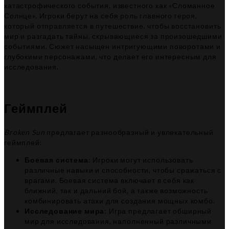
катастрофического события, известного как «Сломанное
Солнце». Игроки берут на себя роль главного героя,
который отправляется в путешествие, чтобы восстановить
мир и разгадать тайны, скрывающиеся за произошедшими
событиями. Сюжет насыщен интригующими поворотами и
глубокими персонажами, что делает его интересным для
исследования.
Геймплей
Broken Sun
предлагает разнообразный и увлекательный
геймплей:
Боевая система
: Игроки могут использовать
различные навыки и способности, чтобы сражаться с
врагами. Боевая система включает в себя как
ближний, так и дальний бой, а также возможность
комбинировать атаки для создания мощных комбо.
Исследование мира
: Игра предлагает обширный
мир для исследования, наполненный различными