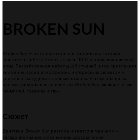
BROKEN SUN
Broken Sun
— это увлекательная инди-игра, которая
сочетает в себе элементы экшен-RPG и приключенческой
игры. Разработанная небольшой студией, игра привлекает
внимание своей атмосферой, интересным сюжетом и
уникальным художественным стилем. В этом обзоре мы
рассмотрим ключевые аспекты
Broken Sun
, включая сюжет,
геймплей, графику и звук.
Сюжет
Действие
Broken Sun
разворачивается в мрачном и
загадочном мире, охваченном хаосом после