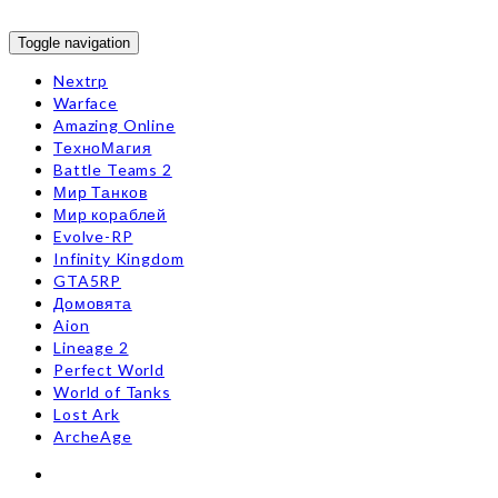
Toggle navigation
Nextrp
Warface
Amazing Online
ТехноМагия
Battle Teams 2
Мир Танков
Мир кораблей
Evolve-RP
Infinity Kingdom
GTA5RP
Домовята
Aion
Lineage 2
Perfect World
World of Tanks
Lost Ark
ArcheAge