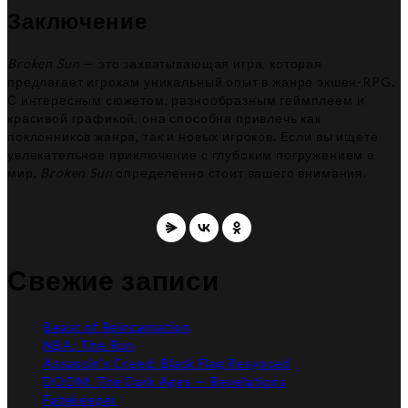
Заключение
Broken Sun
— это захватывающая игра, которая
предлагает игрокам уникальный опыт в жанре экшен-RPG.
С интересным сюжетом, разнообразным геймплеем и
красивой графикой, она способна привлечь как
поклонников жанра, так и новых игроков. Если вы ищете
увлекательное приключение с глубоким погружением в
мир,
Broken Sun
определенно стоит вашего внимания.
Свежие записи
Beast of Reincarnation
NBA: The Run
Assassin’s Creed: Black Flag Resynced
DOOM: The Dark Ages — Revelations
Fatekeeper