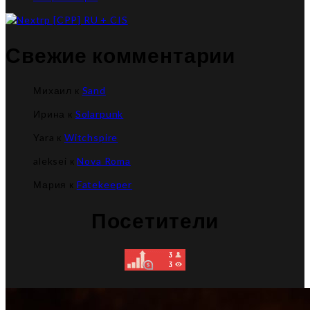
Свежие комментарии
Михаил
к
Sand
Ирина
к
Solarpunk
Yara
к
Witchspire
aleksei
к
Nova Roma
Мария
к
Fatekeeper
Посетители