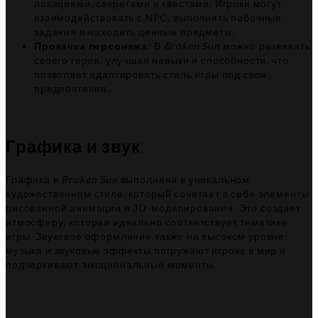
локациями, секретами и квестами. Игроки могут
взаимодействовать с NPC, выполнять побочные
задания и находить ценные предметы.
Прокачка персонажа
: В
Broken Sun
можно развивать
своего героя, улучшая навыки и способности, что
позволяет адаптировать стиль игры под свои
предпочтения.
Графика и звук
Графика в
Broken Sun
выполнена в уникальном
художественном стиле, который сочетает в себе элементы
рисованной анимации и 3D-моделирования. Это создает
атмосферу, которая идеально соответствует тематике
игры. Звуковое оформление также на высоком уровне:
музыка и звуковые эффекты погружают игрока в мир и
подчеркивают эмоциональные моменты.