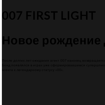
007 FIRST LIGHT
Новое рождение
После долгих лет ожидания агент 007 наконец возвращается
Бонд появлялся в играх уже сформировавшимся супершпио
агента к легендарному статусу «00».