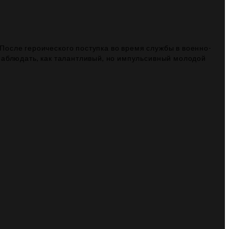
После героического поступка во время службы в военно-
наблюдать, как талантливый, но импульсивный молодой