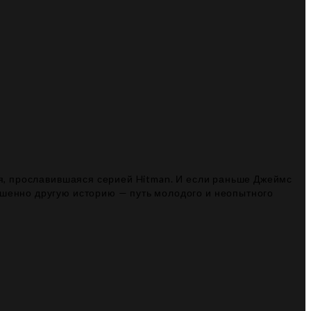
дия, прославившаяся серией Hitman. И если раньше Джеймс
шенно другую историю — путь молодого и неопытного