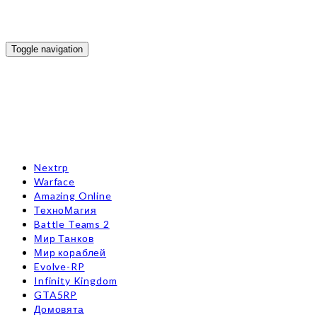
Toggle navigation
Nextrp
Warface
Amazing Online
ТехноМагия
Battle Teams 2
Мир Танков
Мир кораблей
Evolve-RP
Infinity Kingdom
GTA5RP
Домовята