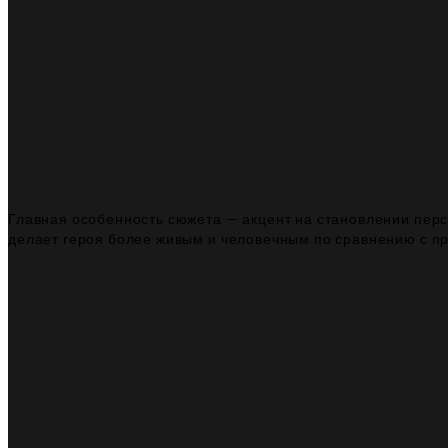
Главная особенность сюжета — акцент на становлении перс
делает героя более живым и человечным по сравнению с п