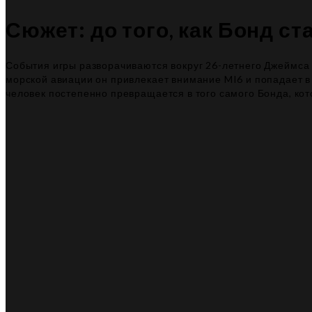
Сюжет: до того, как Бонд ст
События игры разворачиваются вокруг 26-летнего Джеймса 
морской авиации он привлекает внимание MI6 и попадает в
человек постепенно превращается в того самого Бонда, ко