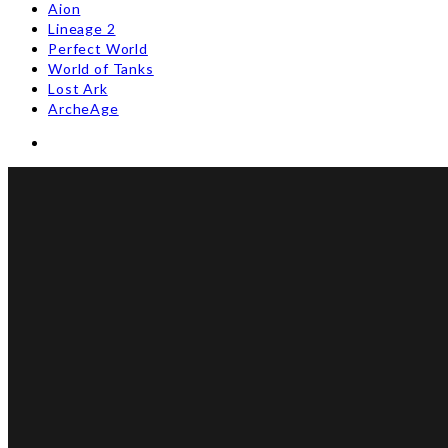
Aion
Lineage 2
Perfect World
World of Tanks
Lost Ark
ArcheAge