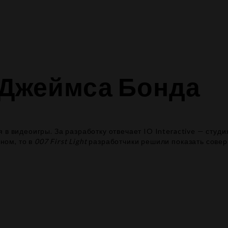
 Джеймса Бонда
 в видеоигры. За разработку отвечает IO Interactive — сту
ном, то в
007 First Light
разработчики решили показать совер