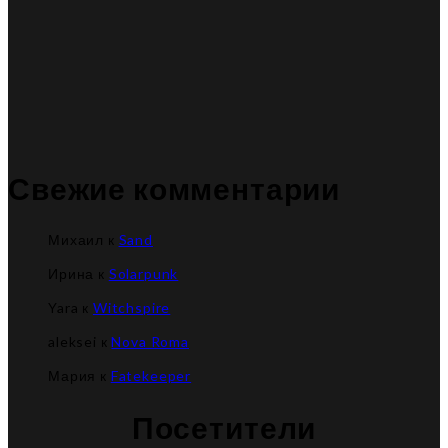
Свежие комментарии
Михаил
к
Sand
Ирина
к
Solarpunk
Yara
к
Witchspire
aleksei
к
Nova Roma
Мария
к
Fatekeeper
Посетители