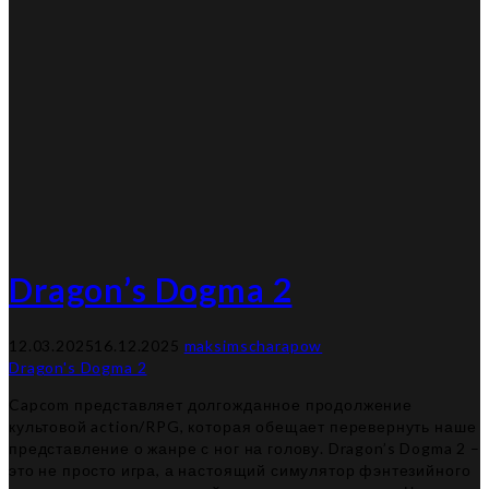
Dragon’s Dogma 2
12.03.2025
16.12.2025
maksimscharapow
Dragon's Dogma 2
Capcom представляет долгожданное продолжение
культовой action/RPG, которая обещает перевернуть наше
представление о жанре с ног на голову. Dragon’s Dogma 2 –
это не просто игра, а настоящий симулятор фэнтезийного