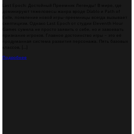
Last Epoch: Достойный Преемник Легенды! В мире, где
доминируют тяжеловесы жанра вроде Diablo и Path of
Exile, появление новой игры-преемницы всегда вызывает
скептицизм. Однако Last Epoch от студии Eleventh Hour
Games сумела не просто заявить о себе, но и завоевать
признание игроков. Главное достоинство игры – это её
продуманная система развития персонажа. Пять базовых
классов, […]
Подробнее