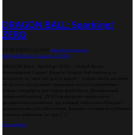
DRAGON BALL: Sparking!
ZERO
13.03.2025
12.12.2025
maksimscharapow
DRAGON BALL: Sparking! ZERO
DRAGON BALL: Sparking! ZERO – Новый Взлет
Легендарной Серии! Фанаты Dragon Ball наконец-то
получили то, чего так долго ждали – новую часть, которая
не просто продолжает традиции, но и устанавливает
новые стандарты для серии файтингов. Динамичный
геймплейSparking! ZERO предлагает невероятно
динамичные сражения, где каждый персонаж обладает
уникальными способностями. Боевая система интуитивно
понятна новичкам, но при […]
Подробнее