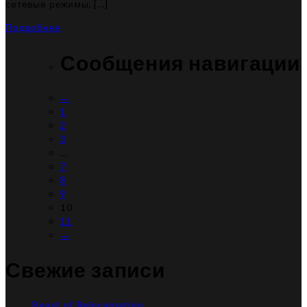
сетевые режимы, […]
Подробнее
Сообщения навигации
←
1
2
3
…
7
8
9
10
11
→
Свежие записи
Beast of Reincarnation