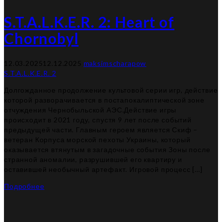
S.T.A.L.K.E.R. 2: Heart of
Chornobyl
12.03.2025
12.12.2025
maksimscharapow
S.T.A.L.K.E.R. 2
Долгожданное продолжение культовой серии игр, действие
которой разворачивается в постапокалиптической зоне
отчуждения Чернобыльской АЭС.Действие игры
происходит в 2021 году, спустя 9 лет после событий
предыдущей части. Главным героем является Скиф –
ветеран Корпуса морской пехоты Украины, который
оказывается втянутым в загадочные события Зоны после
странной аномалии, разрушившей его квартиру и
оставившей необычный артефакт. Игровой процесс […]
Подробнее