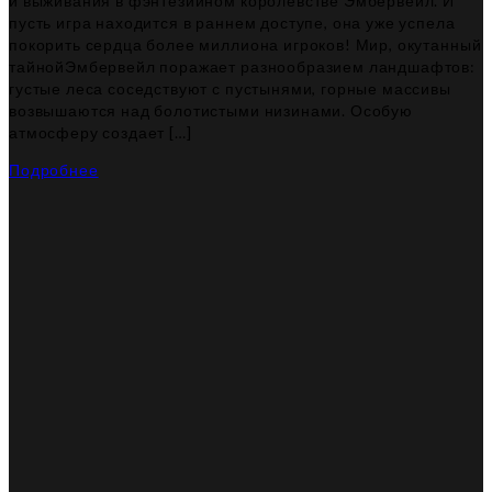
и выживания в фэнтезийном королевстве Эмбервейл. И
пусть игра находится в раннем доступе, она уже успела
покорить сердца более миллиона игроков! Мир, окутанный
тайнойЭмбервейл поражает разнообразием ландшафтов:
густые леса соседствуют с пустынями, горные массивы
возвышаются над болотистыми низинами. Особую
атмосферу создает […]
Подробнее