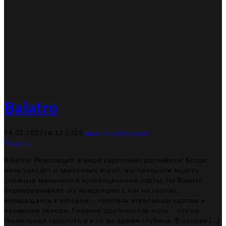
Balatro
14.03.2025
16.12.2025
maksimscharapow
Balatro
Balatro: Революция в мире карточных роглайков! Когда
речь заходит о карточных играх, мы привыкли видеть
сложные механики и коллекционные карты. Но Balatro
переворачивает эту концепцию с ног на голову,
возвращаясь к истокам – простым игральным картам и
правилам покера. Главное достоинство игры – это её
гениальная простота и в то же время глубина. В основе […]