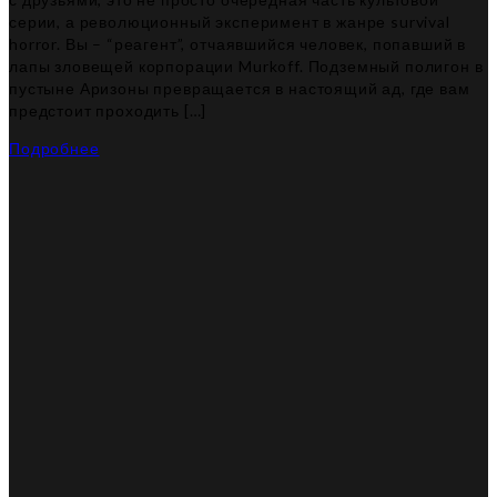
серии, а революционный эксперимент в жанре survival
horror. Вы – “реагент”, отчаявшийся человек, попавший в
лапы зловещей корпорации Murkoff. Подземный полигон в
пустыне Аризоны превращается в настоящий ад, где вам
предстоит проходить […]
Подробнее