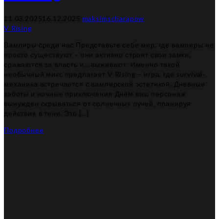
11.03.2025
16.12.2025
maksimscharapow
V Rising
Вампиры среди нас Представьте себе мир, где вампиры не
просто существуют – они активно строят свои замки,
сражаются за власть и… выживают. Именно такой
необычный микс предлагает V Rising – игра, где survival-
механика встречается с вампирской эстетикой. Дневные
заботы и ночные приключения Днём ваш персонаж
вынужден скрываться от солнечных лучей, планируя
действия в тени. Это […]
Подробнее