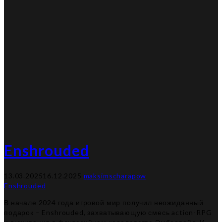
Enshrouded
13.03.2025
16.12.2025
maksimscharapow
Enshrouded
В начале 2024 года игровой мир получил неожиданный
подарок – Enshrouded, захватывающую смесь action-RPG