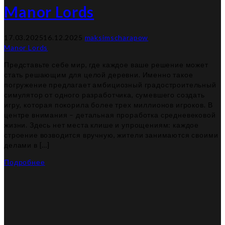
Manor Lords
17.03.2025
16.12.2025
maksimscharapow
Manor Lords
Представьте себе мир, где каждое ваше решение может
стать решающим для целой деревни. Именно такое
погружение предлагает амбициозный градостроительный
симулятор от одного разработчика, сумевшего создать
игру, которая покорила более трех миллионов игроков. В
центре внимания – детальная проработка средневековой
жизни. Здесь нет места клише и упрощениям: каждое
строение возводится вручную, жители занимаются своими
делами в […]
Подробнее