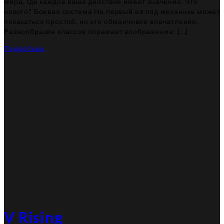
мира, где каждое ваше действие имеет значение. Что
нового? Боевая система На первый взгляд механика может
показаться простой, но это обманчивое впечатление.
Разнообразие классов поражает воображение: […]
Подробнее
V Rising