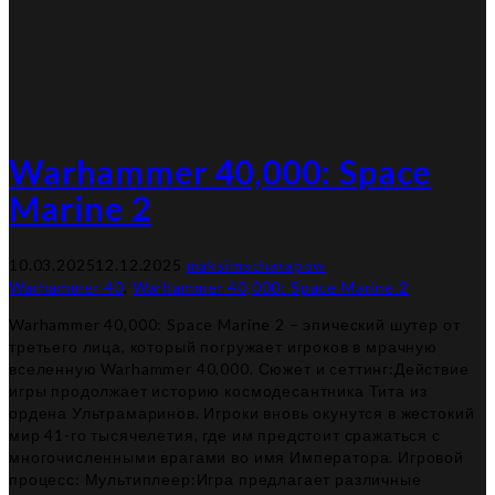
Warhammer 40,000: Space
Marine 2
10.03.2025
12.12.2025
maksimscharapow
Warhammer 40
,
Warhammer 40,000: Space Marine 2
Warhammer 40,000: Space Marine 2 – эпический шутер от
третьего лица, который погружает игроков в мрачную
вселенную Warhammer 40,000. Сюжет и сеттинг:Действие
игры продолжает историю космодесантника Тита из
ордена Ультрамаринов. Игроки вновь окунутся в жестокий
мир 41-го тысячелетия, где им предстоит сражаться с
многочисленными врагами во имя Императора. Игровой
процесс: Мультиплеер:Игра предлагает различные