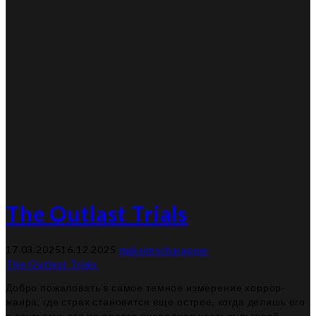
The Outlast Trials
17.03.2025
16.12.2025
maksimscharapow
The Outlast Trials
Добро пожаловать в самое темное измерение хоррор-
жанра, где страх становится еще острее, когда делишь его
с друзьями, это не просто очередная часть культовой