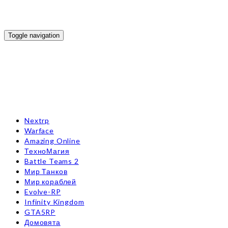
Toggle navigation
Nextrp
Warface
Amazing Online
ТехноМагия
Battle Teams 2
Мир Танков
Мир кораблей
Evolve-RP
Infinity Kingdom
GTA5RP
Домовята