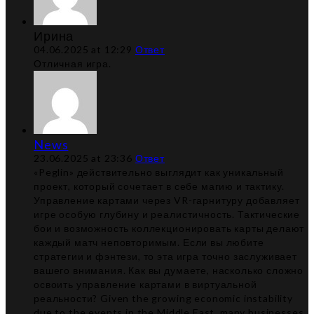
Ирина
04.06.2025 at 12:29
Ответ
Отличная игра.
News
23.06.2025 at 23:36
Ответ
«Peglin» действительно выглядит как уникальный
проект, который сочетает в себе магию и тактику.
Управление картами через VR-гарнитуру добавляет
игре особую глубину и реалистичность. Тактические
бои и возможность коллекционировать карты делают
каждый матч неповторимым. Если вы любите
стратегии и фэнтези, то эта игра точно заслуживает
вашего внимания. Как вы думаете, насколько сложно
освоить управление картами в виртуальной
реальности? Given the growing economic instability
due to the events in the Middle East, many businesses