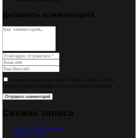
Добавить комментарий
Сохранить моё имя, email и адрес сайта в этом
браузере для последующих моих комментариев.
Отправить комментарий
Свежие записи
Beast of Reincarnation
NBA: The Run