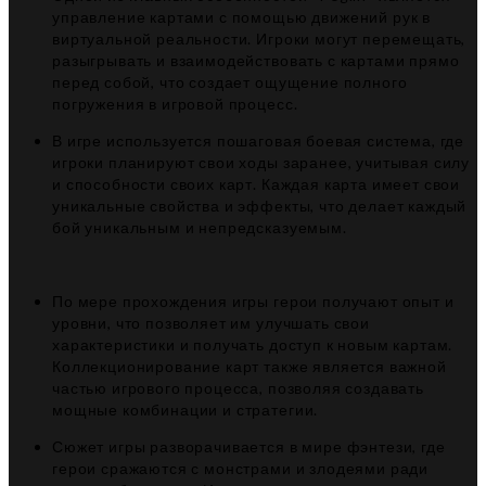
управление картами с помощью движений рук в
виртуальной реальности. Игроки могут перемещать,
разыгрывать и взаимодействовать с картами прямо
перед собой, что создает ощущение полного
погружения в игровой процесс.
В игре используется пошаговая боевая система, где
игроки планируют свои ходы заранее, учитывая силу
и способности своих карт. Каждая карта имеет свои
уникальные свойства и эффекты, что делает каждый
бой уникальным и непредсказуемым.
По мере прохождения игры герои получают опыт и
уровни, что позволяет им улучшать свои
характеристики и получать доступ к новым картам.
Коллекционирование карт также является важной
частью игрового процесса, позволяя создавать
мощные комбинации и стратегии.
Сюжет игры разворачивается в мире фэнтези, где
герои сражаются с монстрами и злодеями ради