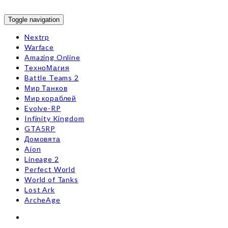
Toggle navigation
Nextrp
Warface
Amazing Online
ТехноМагия
Battle Teams 2
Мир Танков
Мир кораблей
Evolve-RP
Infinity Kingdom
GTA5RP
Домовята
Aion
Lineage 2
Perfect World
World of Tanks
Lost Ark
ArcheAge