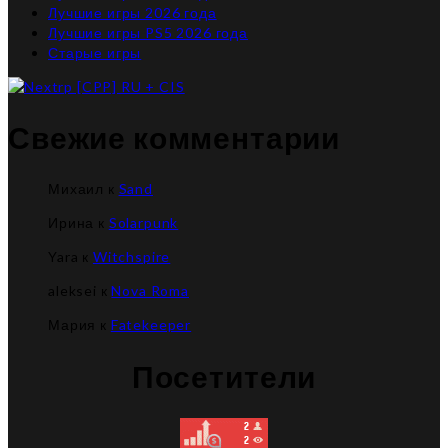
Лучшие игры 2026 года
Лучшие игры PS5 2026 года
Старые игры
Свежие комментарии
Михаил
к
Sand
Ирина
к
Solarpunk
Yara
к
Witchspire
aleksei
к
Nova Roma
Мария
к
Fatekeeper
Посетители