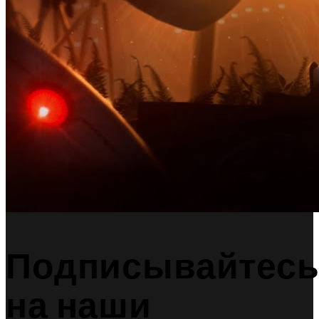
Подписывайтес
на наши