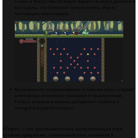
славы и богатства. История подается через диалоги и
кат-сцены, что помогает лучше понять мир и
мотивацию персонажей.
Музыкальное сопровождение и озвучка игры создают
атмосферу эпических сражений и приключений.
Голоса актеров и музыка добавляют глубины и
эмоций в игровой процесс.
«Peglin» — это инновационная и захватывающая игра,
которая предлагает уникальный опыт сражений в