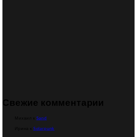
Свежие комментарии
Михаил
к
Sand
Ирина
к
Solarpunk