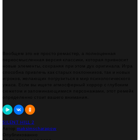
Вообщем это не просто ремастер, а полноценная
переосмысленная версия классики, которая привносит
новые элементы, сохраняя при этом дух оригинала. Игра
способна привлечь как старых поклонников, так и новых
игроков, желающих погрузиться в мир психологического
ужаса. Если вы ищете атмосферный хоррор с глубоким
сюжетом и запоминающимися персонажами, этот ремейк
определенно стоит вашего внимания.
SILENT HILL 2
Автор
maksimscharapow
Опубликованно