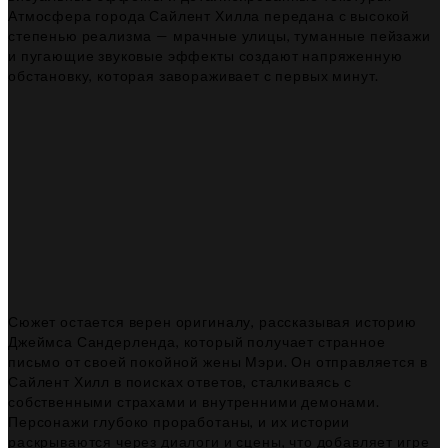
Атмосфера города Сайлент Хилла передана с высокой
степенью реализма — мрачные улицы, туманные пейзажи
и пугающие звуковые эффекты создают напряженную
обстановку, которая завораживает с первых минут.
Сюжет остается верен оригиналу, рассказывая историю
Джеймса Сандерленда, который получает странное
письмо от своей покойной жены Мэри. Он отправляется в
Сайлент Хилл в поисках ответов, сталкиваясь с
собственными страхами и внутренними демонами.
Персонажи глубоко проработаны, и их истории
раскрываются через диалоги и сцены, что добавляет игре