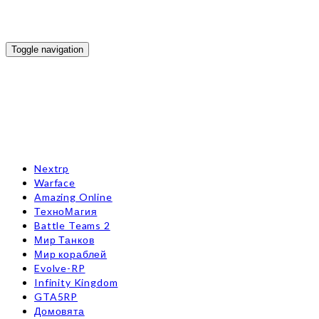
Toggle navigation
Nextrp
Warface
Amazing Online
ТехноМагия
Battle Teams 2
Мир Танков
Мир кораблей
Evolve-RP
Infinity Kingdom
GTA5RP
Домовята