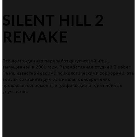
SILENT HILL 2
REMAKE
Это долгожданная переработка культовой игры,
выпущенной в 2001 году. Разработанная студией Bloober
Team, известной своими психологическими хоррорами, эта
версия сохраняет дух оригинала, одновременно
предлагая современные графические и геймплейные
улучшения.