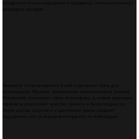
предстоит искать подсказки и предметы, которые помогут
разгадать загадки.
Звуковое сопровождение в ней отдельная тема для
восхищения. Музыка, написанная композитором Акирой
Ямомокой, сохраняет свою атмосферу, а новые звуковые
эффекты усиливают чувство тревоги и безысходности.
Звуки шагов, шорохи и отдаленные крики создают
ощущение, что за игроком всегда кто-то наблюдает.