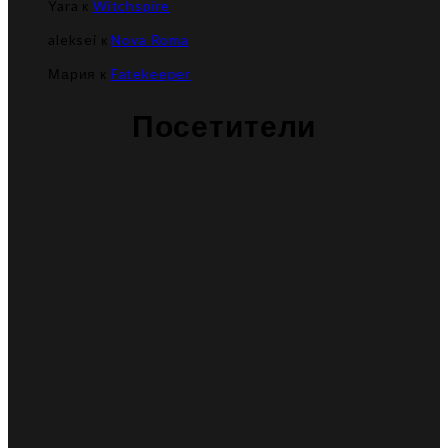
Yara
к
Witchspire
aleksei
к
Nova Roma
Мария
к
Fatekeeper
Посетители