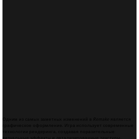
Одним из самых заметных изменений в
Remake
является
графическое оформление. Игра использует современные
технологии рендеринга, создавая поразительные
визуальные эффекты и детализированные текстуры.