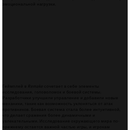
эмоциональной нагрузки.
Геймплей в
Remake
сочетает в себе элементы
исследования, головоломок и боевой системы.
Разработчики улучшили управление и добавили новые
механики, такие как возможность уклоняться от атак
противников. Боевая система стала более интуитивной,
что делает сражения более динамичными и
увлекательными. Исследование окружающего мира по-
прежнему остается важной частью игры, и игрокам