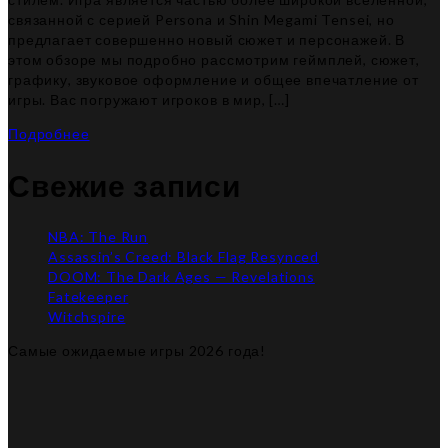
связанной с серией Persona и Shin Megami Tensei, но
предлагает совершенно новый сюжет и персонажей. В
этом обзоре мы подробно рассмотрим геймплей, сюжет,
графику, звуковое оформление и общее впечатление от
игры. Вас погружают игроков в мир, […]
Подробнее
Свежие записи
NBA: The Run
Assassin’s Creed: Black Flag Resynced
DOOM: The Dark Ages — Revelations
Fatekeeper
Witchspire
Самые ожидаемые игры 2026 года!