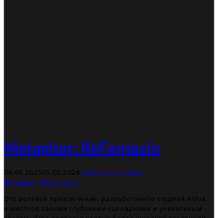
Metaphor: ReFantazio
06.04.2025
05.01.2026
maksimscharapow
Metaphor: ReFantazio
Это ролевое приключение, разработанное студией Atlus,
известной своими глубокими сценариями и уникальным
стилем. Игра является частью более широкой вселенной,