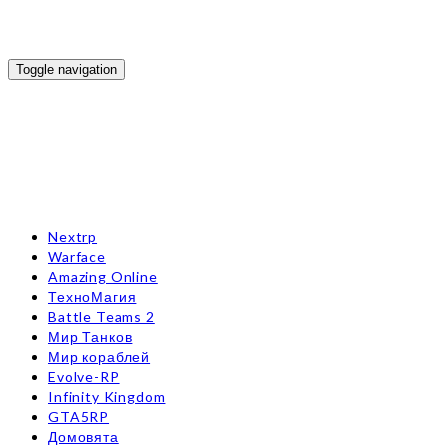
Toggle navigation
Nextrp
Warface
Amazing Online
ТехноМагия
Battle Teams 2
Мир Танков
Мир кораблей
Evolve-RP
Infinity Kingdom
GTA5RP
Домовята