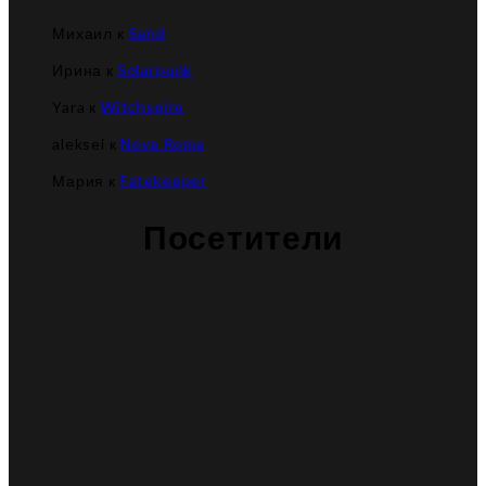
Михаил
к
Sand
Ирина
к
Solarpunk
Yara
к
Witchspire
aleksei
к
Nova Roma
Мария
к
Fatekeeper
Посетители